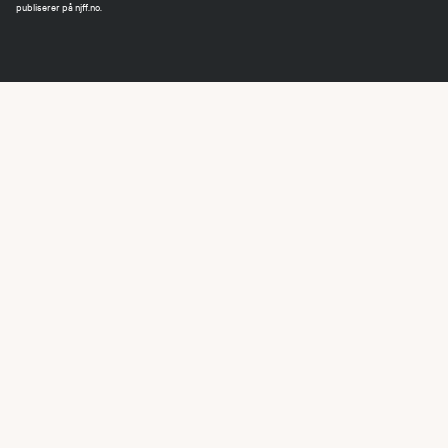
publiserer på njff.no.