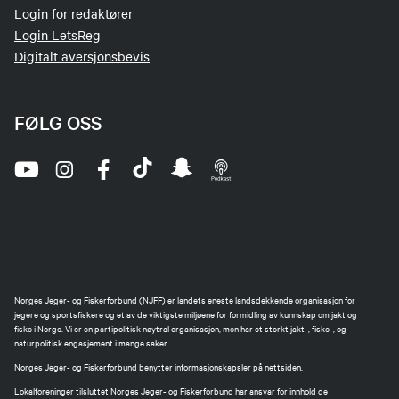
Login for redaktører
Login LetsReg
Digitalt aversjonsbevis
FØLG OSS
Norges Jeger- og Fiskerforbund (NJFF) er landets eneste landsdekkende organisasjon for
jegere og sportsfiskere og et av de viktigste miljøene for formidling av kunnskap om jakt og
fiske i Norge. Vi er en partipolitisk nøytral organisasjon, men har et sterkt jakt-, fiske-, og
naturpolitisk engasjement i mange saker.
Norges Jeger- og Fiskerforbund benytter informasjonskapsler på nettsiden.
Lokalforeninger tilsluttet Norges Jeger- og Fiskerforbund har ansvar for innhold de