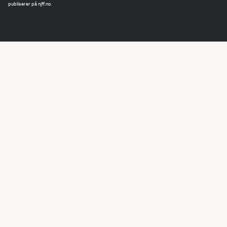
publiserer på njff.no.