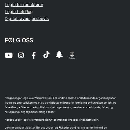
Login for redaktører
Login LetsReg
Digitalt aversjonsbevis
FØLG OSS
Norges Jeger- og Fiskerforbund (NJFF) er landets eneste landsdekkende organisasjon for
jegere og sportsfiskere og et av de viktigste miljøene for formidling av kunnskap om jakt og
fiske i Norge. Vi er en partipolitisk nøytral organisasjon, men har et sterkt jakt-, fiske-, og
naturpolitisk engasjement i mange saker.
Norges Jeger- og Fiskerforbund benytter informasjonskapsler på nettsiden.
Lokalforeninger tilsluttet Norges Jeger- og Fiskerforbund har ansvar for innhold de