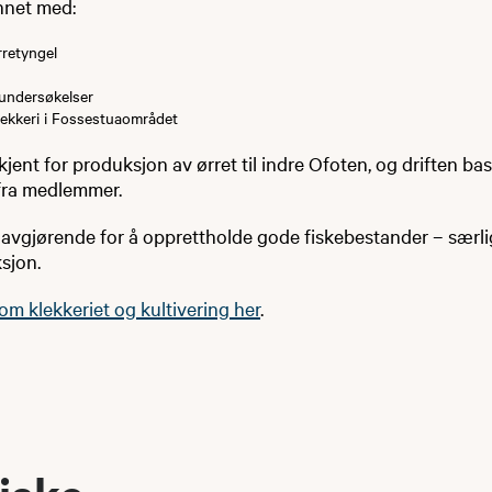
nnet med:
rretyngel
 undersøkelser
klekkeri i Fossestuaområdet
kjent for produksjon av ørret til indre Ofoten, og driften ba
fra medlemmer.
 avgjørende for å opprettholde gode fiskebestander – særli
sjon.
m klekkeriet og kultivering her
.