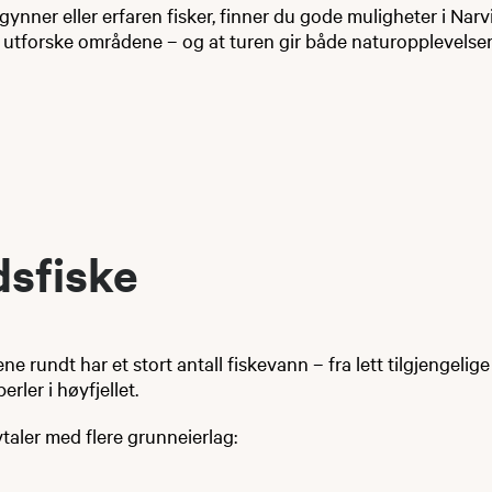
ynner eller erfaren fisker, finner du gode muligheter i Narvi
 å utforske områdene – og at turen gir både naturopplevelser
dsfiske
e rundt har et stort antall fiskevann – fra lett tilgjengelige
rler i høyfjellet.
taler med flere grunneierlag: