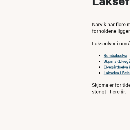
Laksef
Narvik har flere 
forholdene ligger 
Lakseelver i områ
Rombakselva
Skjoma (Elvegå
Elvegårdselva i
Lakselva i Beis
Skjoma er for tid
stengt i flere år.