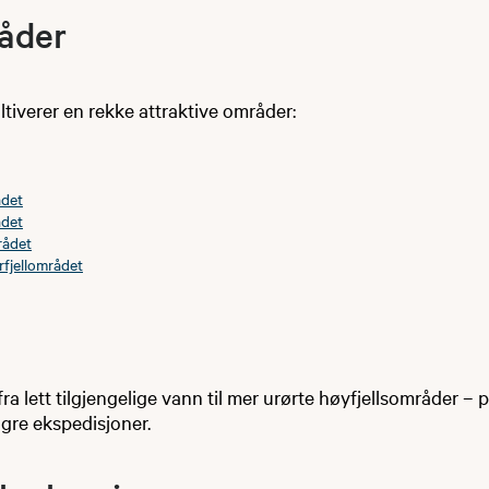
åder
ultiverer en rekke attraktive områder:
ådet
ådet
ådet
fjellområdet
fra lett tilgjengelige vann til mer urørte høyfjellsområder – 
ngre ekspedisjoner.