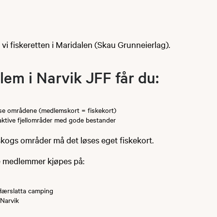
r vi fiskeretten i Maridalen (Skau Grunneierlag).
em i Narvik JFF får du:
disse områdene (medlemskort = fiskekort)
traktive fjellområder med gode bestander
skogs områder må det løses eget fiskekort.
ke medlemmer kjøpes på:
ærslatta camping
 Narvik