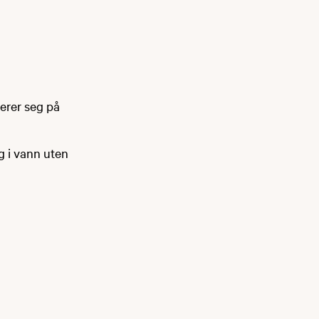
serer seg på
g i vann uten