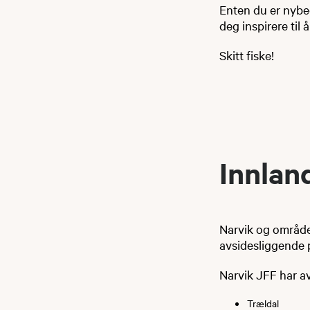
Enten du er nybeg
deg inspirere til
Skitt fiske!
Innlan
Narvik og områden
avsidesliggende pe
Narvik JFF har av
Trældal