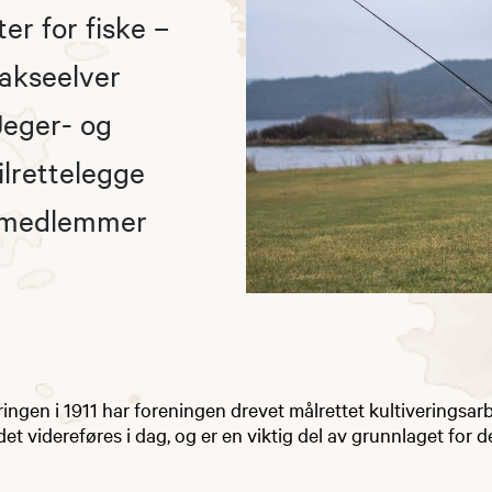
r for fiske –
lakseelver
Jeger- og
ilrettelegge
e medlemmer
ringen i 1911 har foreningen drevet målrettet kultiveringsar
det videreføres i dag, og er en viktig del av grunnlaget for d