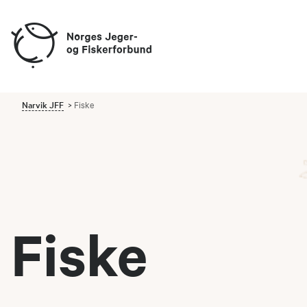
Narvik JFF
Fiske
Fiske