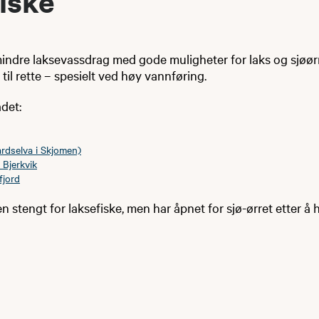
iske
mindre laksevassdrag med gode muligheter for laks og sjøør
til rette – spesielt ved høy vannføring.
det:
rdselva i Skjomen)
 Bjerkvik
fjord
en stengt for laksefiske, men har åpnet for sjø-ørret etter å 