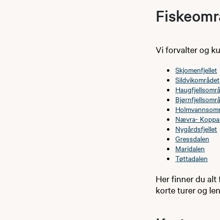
Fiskeomr
Vi forvalter og k
Skjomenfjellet
Sildvikområdet
Haugfjellsomr
Bjørnfjellsomr
Holmvannsomr
Nævra- Koppar
Nygårdsfjellet
Gressdalen
Maridalen
Tøttadalen
Her finner du alt 
korte turer og le