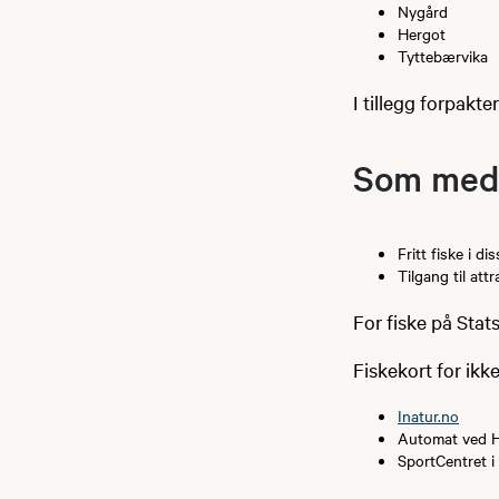
Nygård
Hergot
Tyttebærvika
I tillegg forpakte
Som medl
Fritt fiske i 
Tilgang til at
For fiske på Stat
Fiskekort for ik
Inatur.no
Automat ved H
SportCentret i