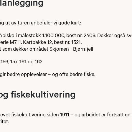
planlegging
ig ut av turen anbefaler vi gode kart:
Abisko i målestokk 1:100 000, best nr. 2409. Dekker også sv
erie M711. Kartpakke 12, best nr. 1521.
t som dekker området Skjomen - Bjørnfjell
 156, 157, 161 og 162
ir bedre opplevelser – og ofte bedre fiske.
og fiskekultivering
evet fiskekultivering siden 1911 – og arbeidet er fortsatt en
itet.