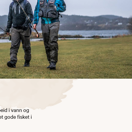
beid i vann og
et gode fisket i