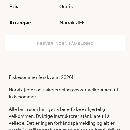
Pris:
Gratis
Arrangør:
Narvik JFF
KREVER INGEN PÅMELDING
Fiskesommer ferskvann 2026!
Narvik jeger og fiskeforening ønsker velkommen til
fiskesommer.
Alle barn som har lyst å lære fiske er hjertelig
velkommen. Dyktige instruktører står klare til å
veilede. Det er ingen forhåndspåmelding og alt er
gratis. Vi stiller også opp med pølser og brød, drikke