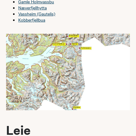
Gamle Holmvassbu
Næverfjellhytta
Vassheim (Gautelis)
Kobberfjellbua
Leie