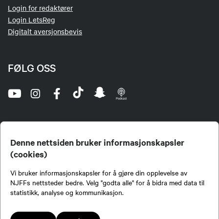
Login for redaktører
Login LetsReg
Digitalt aversjonsbevis
FØLG OSS
Denne nettsiden bruker informasjonskapsler
(cookies)
Norges Jeger- og Fiskerforbund (NJFF) er landets eneste landsdekkende organisasjon for
Vi bruker informasjonskapsler for å gjøre din opplevelse av
jegere og sportsfiskere og et av de viktigste miljøene for formidling av kunnskap om jakt og
fiske i Norge. Vi er en partipolitisk nøytral organisasjon, men har et sterkt jakt-, fiske-, og
NJFFs nettsteder bedre. Velg "godta alle" for å bidra med data til
naturpolitisk engasjement i mange saker.
statistikk, analyse og kommunikasjon.
Norges Jeger- og Fiskerforbund benytter informasjonskapsler på nettsiden.
Lokalforeninger tilsluttet Norges Jeger- og Fiskerforbund har ansvar for innhold de