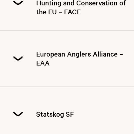
Hunting and Conservation of
ikke minst inn mot EU. NJS har et eget
the EU – FACE
sekretariat i Danmark med adresse: NJS, Molsvei
34, 8410 Rønde, Danmark. Telefon +45 87 91 06
03.
FACE
er den europeiske jegerorganisasjonen
som representerer 7 millioner jegere fra 36
europeiske land, og ble stiftet i 1977. De arbeider
​​​European Anglers Alliance –
for å ivareta jakt- og jegerinteressene i et
europeisk perspektiv. FACE har eget sekretariat i
EAA
Brussel med 10 ansatte.
EAA
er den europeiske
sportsfiskerorganisasjonen som representerer
mer enn 3 millioner sportsfiskere i 15 land. EAA
ble stiftet i 1994, og har en person ansatt som
Statskog SF
generalsekretær med sete i Brussel. EAA
arbeider for å ivareta sportsfiskerinteressene i et
europeisk perspektiv.