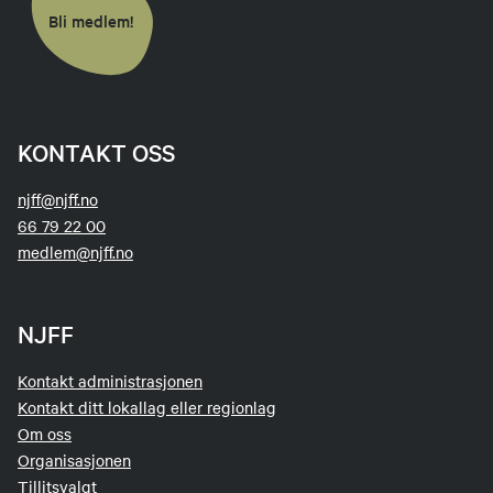
Bli medlem!
Norges Castingforbund
(NCF)
Norske konkurransefluefiskeres forbund
Norges Havfiskeforbund
(NH)
KONTAKT OSS
Avtalene innebærer at partene skal samarbeide
njff@njff.no
om å spre opplysning, skape aktivitet og
66 79 22 00
interesse for de ulike samarbeidspartnernes
medlem@njff.no
aktiviteter. I fellesskap skal det arbeides for å
utvikle aktivitetstilbud som retter seg mot
sportsfiskere generelt og ungdom spesielt.
NJFF
Samarbeidet konkretiseres i enkeltprosjekter i
forhold til de respektive samarbeidspartnere.
Kontakt administrasjonen
Kontakt ditt lokallag eller regionlag
Om oss
Organisasjonen
Tillitsvalgt