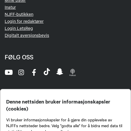
Mine båter
orienteringer på en negativ måte.
Inatur
​​Voksne i posisjoner har et særskilt ansvar
NJFF-butikken
for å fremstå som rollemodeller og aldri
Login for redaktører
utnytte sin maktposisjon ved å utøve press
Login LetsReg
på andre eller oppmuntre til uønsket
Digitalt aversjonsbevis
aktivitet. ​
FØLG OSS
Denne nettsiden bruker informasjonskapsler
(cookies)
Norges Jeger- og Fiskerforbund (NJFF) er landets eneste landsdekkende organisasjon for
Vi bruker informasjonskapsler for å gjøre din opplevelse av
jegere og sportsfiskere og et av de viktigste miljøene for formidling av kunnskap om jakt og
fiske i Norge. Vi er en partipolitisk nøytral organisasjon, men har et sterkt jakt-, fiske-, og
NJFFs nettsteder bedre. Velg "godta alle" for å bidra med data til
naturpolitisk engasjement i mange saker.