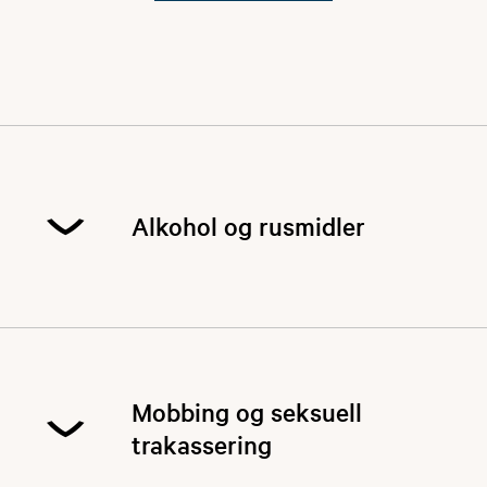
Alkohol og rusmidler
Norges Jeger- og Fiskerforbund er en frivillig
organisasjon med mange barne- og
ungdomsmedlemmer. Forbundets mange
Mobbing og seksuell
enheter driver et bredt utvalg av ulike aktiviteter
og mange av disse krever høy grad av sikkerhet
trakassering
(jakt, våpenbruk, båt, brygge). Forbundets