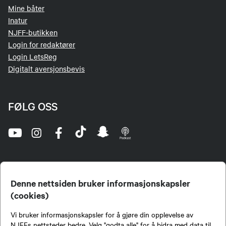
Mine båter
Inatur
NJFF-butikken
Login for redaktører
Login LetsReg
Digitalt aversjonsbevis
FØLG OSS
Denne nettsiden bruker informasjonskapsler
(cookies)
Norges Jeger- og Fiskerforbund (NJFF) er landets eneste landsdekkende organisasjon for
Vi bruker informasjonskapsler for å gjøre din opplevelse av
jegere og sportsfiskere og et av de viktigste miljøene for formidling av kunnskap om jakt og
fiske i Norge. Vi er en partipolitisk nøytral organisasjon, men har et sterkt jakt-, fiske-, og
NJFFs nettsteder bedre. Velg "godta alle" for å bidra med data til