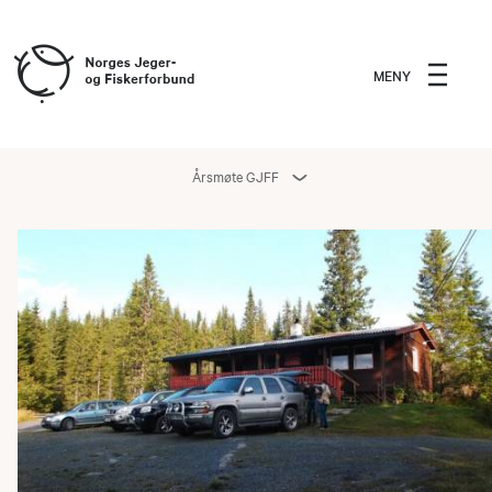
MENY
Årsmøte GJFF