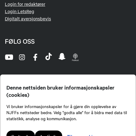
Login for redaktører
Login LetsReg
Digitalt aversjonsbevis
FØLG OSS
Denne nettsiden bruker informasjonskapsler
(cookies)
Norges Jeger- og Fiskerforbund (NJFF) er landets eneste landsdekkende organisasjon for
Vi bruker informasjonskapsler for å gjøre din opplevelse av
jegere og sportsfiskere og et av de viktigste miljøene for formidling av kunnskap om jakt og
fiske i Norge. Vi er en partipolitisk nøytral organisasjon, men har et sterkt jakt-, fiske-, og
NJFFs nettsteder bedre. Velg "godta alle" for å bidra med data til
naturpolitisk engasjement i mange saker.
statistikk, analyse og kommunikasjon.
Norges Jeger- og Fiskerforbund benytter informasjonskapsler på nettsiden.
Lokalforeninger tilsluttet Norges Jeger- og Fiskerforbund har ansvar for innhold de