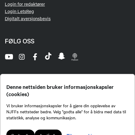
Login for redaktører
Login LetsReg
Digitalt aversjonsbevis
FØLG OSS
Denne nettsiden bruker informasjonskapsler
(cookies)
Norges Jeger- og Fiskerforbund (NJFF) er landets eneste landsdekkende organisasjon for
Vi bruker informasjonskapsler for å gjøre din opplevelse av
jegere og sportsfiskere og et av de viktigste miljøene for formidling av kunnskap om jakt og
fiske i Norge. Vi er en partipolitisk nøytral organisasjon, men har et sterkt jakt-, fiske-, og
NJFFs nettsteder bedre. Velg "godta alle" for å bidra med data til
naturpolitisk engasjement i mange saker.
statistikk, analyse og kommunikasjon.
Norges Jeger- og Fiskerforbund benytter informasjonskapsler på nettsiden.
Lokalforeninger tilsluttet Norges Jeger- og Fiskerforbund har ansvar for innhold de