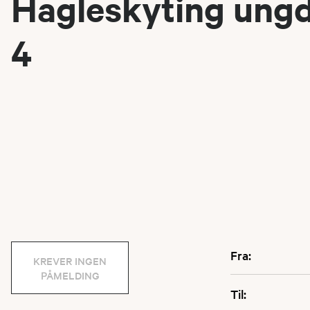
Hagleskyting ung
4
Fra:
KREVER INGEN
PÅMELDING
Til: