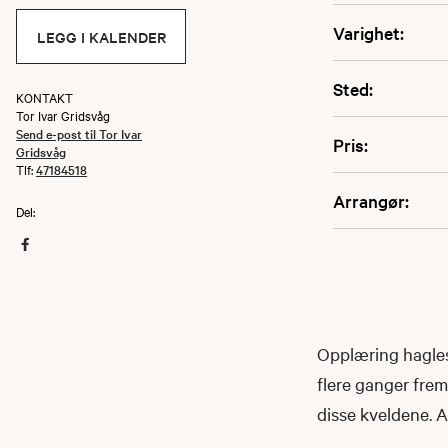
Varighet:
LEGG I KALENDER
Sted:
KONTAKT
Tor Ivar Gridsvåg
Send e-post til Tor Ivar
Pris:
Gridsvåg
Tlf:
47184518
Arrangør:
Del:
Opplæring hagles
flere ganger fre
disse kveldene. 