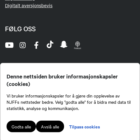
Digitalt aversjonsbevis
FØLG OSS
Denne nettsiden bruker informasjonskapsler
(cookies)
Norges Jeger- og Fiskerforbund (NJFF) er landets eneste landsdekkende organisasjon for
Vi bruker informasjonskapsler for å gjøre din opplevelse av
jegere og sportsfiskere og et av de viktigste miljøene for formidling av kunnskap om jakt og
fiske i Norge. Vi er en partipolitisk nøytral organisasjon, men har et sterkt jakt-, fiske-, og
NJFFs nettsteder bedre. Velg "godta alle" for å bidra med data til
naturpolitisk engasjement i mange saker.
statistikk, analyse og kommunikasjon.
Norges Jeger- og Fiskerforbund benytter informasjonskapsler på nettsiden.
Lokalforeninger tilsluttet Norges Jeger- og Fiskerforbund har ansvar for innhold de
Tilpass cookies
Godta alle
Avslå alle
publiserer på njff.no.