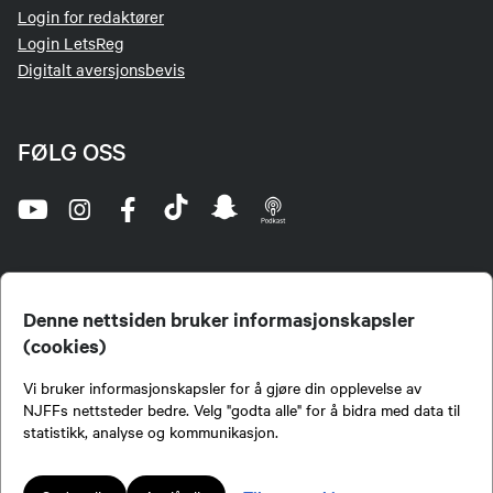
Login for redaktører
Login LetsReg
Digitalt aversjonsbevis
FØLG OSS
Denne nettsiden bruker informasjonskapsler
(cookies)
Norges Jeger- og Fiskerforbund (NJFF) er landets eneste landsdekkende organisasjon for
Vi bruker informasjonskapsler for å gjøre din opplevelse av
jegere og sportsfiskere og et av de viktigste miljøene for formidling av kunnskap om jakt og
fiske i Norge. Vi er en partipolitisk nøytral organisasjon, men har et sterkt jakt-, fiske-, og
NJFFs nettsteder bedre. Velg "godta alle" for å bidra med data til
naturpolitisk engasjement i mange saker.
statistikk, analyse og kommunikasjon.
Norges Jeger- og Fiskerforbund benytter informasjonskapsler på nettsiden.
Lokalforeninger tilsluttet Norges Jeger- og Fiskerforbund har ansvar for innhold de