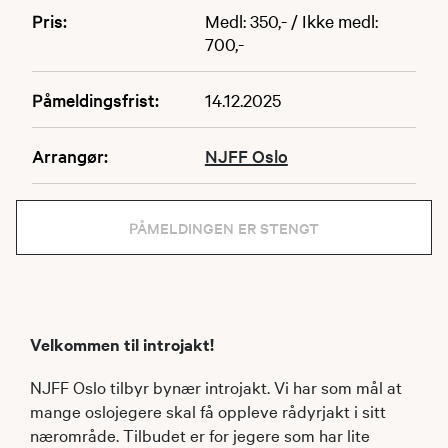
Pris:
Medl: 350,- / Ikke medl:
700,-
Påmeldingsfrist:
14.12.2025
Arrangør:
NJFF Oslo
PÅMELDINGEN ER STENGT
Velkommen til introjakt!
NJFF Oslo tilbyr bynær introjakt. Vi har som mål at
mange oslojegere skal få oppleve rådyrjakt i sitt
nærområde. Tilbudet er for jegere som har lite