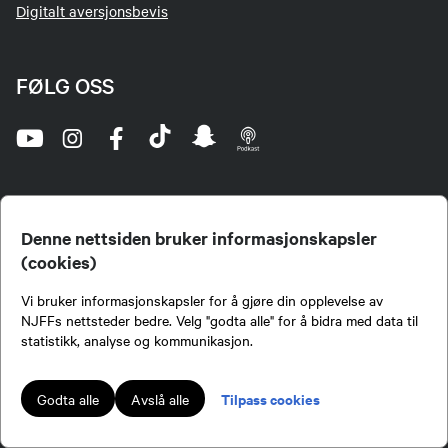
Digitalt aversjonsbevis
FØLG OSS
Denne nettsiden bruker informasjonskapsler
(cookies)
Norges Jeger- og Fiskerforbund (NJFF) er landets eneste landsdekkende organisasjon for
Vi bruker informasjonskapsler for å gjøre din opplevelse av
jegere og sportsfiskere og et av de viktigste miljøene for formidling av kunnskap om jakt og
fiske i Norge. Vi er en partipolitisk nøytral organisasjon, men har et sterkt jakt-, fiske-, og
NJFFs nettsteder bedre. Velg "godta alle" for å bidra med data til
naturpolitisk engasjement i mange saker.
statistikk, analyse og kommunikasjon.
Norges Jeger- og Fiskerforbund benytter informasjonskapsler på nettsiden.
Lokalforeninger tilsluttet Norges Jeger- og Fiskerforbund har ansvar for innhold de
Tilpass cookies
Godta alle
Avslå alle
publiserer på njff.no.