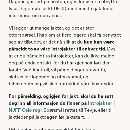
Dagene går fort på høsten, og vi forsøker å utnytte
lyset. Oppmøte er kl. 08:00, med mindre jaktleder
informerer om noe annet.
Vi legger ut mange jakter, og det er stor
etterspørsel. I håp om at flere jegere skal få benyttet
seg av tilbudet, er det nå slik at du
kun kan være
påmeldt to av våre introjakter til enhver tid
. Dvs.
at er du påmeldt to introjakter, kan du ikke melde
deg på enda en jakt, før du har gjennomført den
første. Ved kontroll, vil påmeldinger utover to,
slettes fortløpende og uten varsel, og
tilbakebetaling vil skje fratrukket våre kostander.
Før påmelding, og igjen før jakt, skal du ha satt
deg inn all informasjon du finner på
Introjakter i
NJFF Oslo regi
. Spørsmål rettes til Tevje, eller til
jaktleder på jaktdagen før jaktstart.
I Maridalen er utgangspunktet for jakten