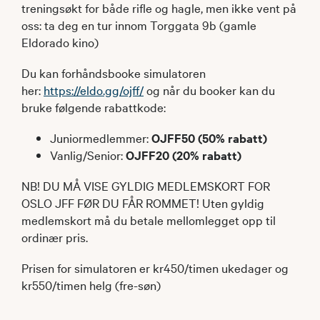
treningsøkt for både rifle og hagle, men ikke vent på
oss: ta deg en tur innom Torggata 9b (gamle
Eldorado kino)
Du kan forhåndsbooke simulatoren
her:
https://eldo.gg/ojff/
og når du booker kan du
bruke følgende rabattkode:
Juniormedlemmer:
OJFF50 (50% rabatt)
Vanlig/Senior:
OJFF20 (20% rabatt)
NB! DU MÅ VISE GYLDIG MEDLEMSKORT FOR
OSLO JFF FØR DU FÅR ROMMET! Uten gyldig
medlemskort må du betale mellomlegget opp til
ordinær pris.
Prisen for simulatoren er kr450/timen ukedager og
kr550/timen helg (fre-søn)