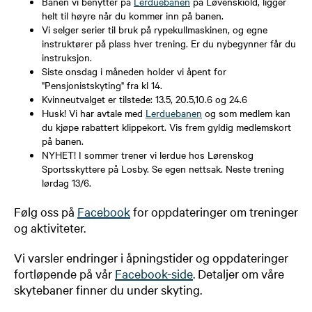
Banen vi benytter på
Lerduebanen
på Løvenskiold, ligger
helt til høyre når du kommer inn på banen.
Vi selger serier til bruk på rypekullmaskinen, og egne
instruktører på plass hver trening. Er du nybegynner får du
instruksjon.
Siste onsdag i måneden holder vi åpent for
"Pensjonistskyting" fra kl 14.
Kvinneutvalget er tilstede: 13.5, 20.5,10.6 og 24.6
Husk! Vi har avtale med
Lerduebanen
og som medlem kan
du kjøpe rabattert klippekort. Vis frem gyldig medlemskort
på banen.
NYHET! I sommer trener vi lerdue hos Lørenskog
Sportsskyttere på Losby. Se egen nettsak. Neste trening
lørdag 13/6.
Følg oss på
Facebook
for oppdateringer om treninger
og aktiviteter.
Vi varsler endringer i åpningstider og oppdateringer
fortløpende på vår
Facebook-side
​. Detaljer om våre
skytebaner finner du under skyting.