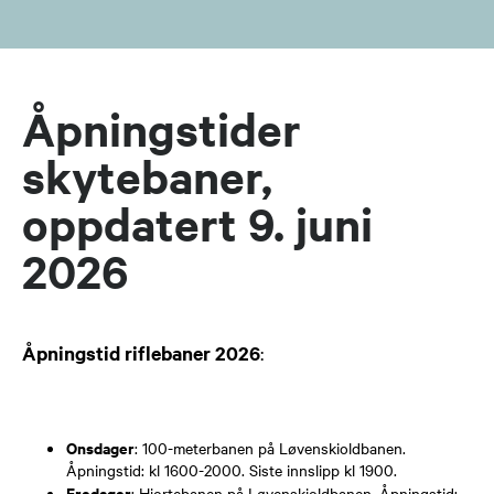
Åpningstider
skytebaner,
oppdatert 9. juni
2026
Åpningstid riflebaner 2026
:
Onsdager
: 100-meterbanen på Løvenskioldbanen.
Åpningstid: kl 1600-2000. Siste innslipp kl 1900.
Fredager
: Hjortebanen på Løvenskioldbanen. Åpningstid: