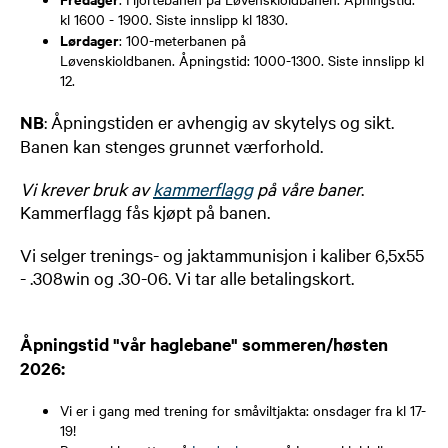
kl 1600 - 1900. Siste innslipp kl 1830.
Lørdager
: 100-meterbanen på ​​
Løvenskioldbanen. Åpningstid: 1000-1300. Siste innslipp kl
12.
NB
: Åpningstiden er avhengig av skytelys og sikt.
Banen kan stenges grunnet værforhold.
Vi krever bruk av
kammerflagg
på våre baner
.
Kammerflagg fås kjøpt på banen.
Vi selger trenings- og jaktammunisjon i kaliber 6,5x55
- .308win og .30-06. Vi tar alle betalingskort.
Åpningstid "vår haglebane" sommeren/høsten
2026:
Vi er i gang med trening for småviltjakta: onsdager fra kl 17-
19!