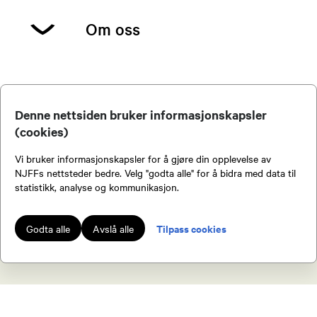
Om oss
For å kontakte oss kan du sende e-post
Denne nettsiden bruker informasjonskapsler
til
post@oslojeger.no
, sende oss en melding på
(cookies)
facebook
, eller eventuelt ringe 915 81 808.
Vi bruker informasjonskapsler for å gjøre din opplevelse av
Postadressen er
Oslo JFF, Postboks 610 Løren,
Kontakt oss
NJFFs nettsteder bedre. Velg "godta alle" for å bidra med data til
0507 Oslo
statistikk, analyse og kommunikasjon.
Har du spørsmål om jegerprøven? Kontakt
Tilpass cookies
Godta alle
Avslå alle
ojff@oslojeger.no
/ 48 28 70 92.
Knut Inge Fostervold
Her kan du laste ned
Foreningens vedtekter
Leder
90947827