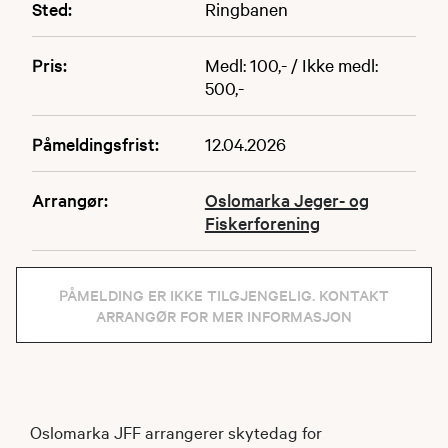
Sted:
Ringbanen
Pris:
Medl: 100,- / Ikke medl:
500,-
Påmeldingsfrist:
12.04.2026
Arrangør:
Oslomarka Jeger- og
Fiskerforening
PÅMELDING ER IKKE TILGJENGELIG. KONTAKT
ARRANGØR FOR MER INFORMASJON
Oslomarka JFF arrangerer skytedag for