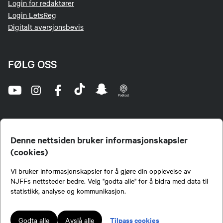
Login for redaktører
Login LetsReg
Digitalt aversjonsbevis
FØLG OSS
Denne nettsiden bruker informasjonskapsler
(cookies)
Norges Jeger- og Fiskerforbund (NJFF) er landets eneste landsdekkende organisasjon for
Vi bruker informasjonskapsler for å gjøre din opplevelse av
jegere og sportsfiskere og et av de viktigste miljøene for formidling av kunnskap om jakt og
fiske i Norge. Vi er en partipolitisk nøytral organisasjon, men har et sterkt jakt-, fiske-, og
NJFFs nettsteder bedre. Velg "godta alle" for å bidra med data til
naturpolitisk engasjement i mange saker.
statistikk, analyse og kommunikasjon.
Norges Jeger- og Fiskerforbund benytter informasjonskapsler på nettsiden.
Lokalforeninger tilsluttet Norges Jeger- og Fiskerforbund har ansvar for innhold de
Tilpass cookies
Godta alle
Avslå alle
publiserer på njff.no.