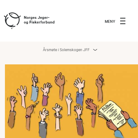
MENY
Årsmøte i Solemskogen JFF