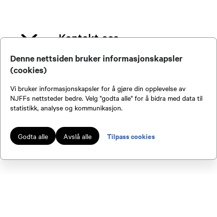
Kontakt oss
Denne nettsiden bruker informasjonskapsler
(cookies)
Leiv Mørkved Helsingen
Vi bruker informasjonskapsler for å gjøre din opplevelse av
NJFFs nettsteder bedre. Velg "godta alle" for å bidra med data til
statistikk, analyse og kommunikasjon.
Leder
90822774
Valgkomiteen
Tilpass cookies
Godta alle
Avslå alle
Send epost
Lars Oma
Under finner du navn på medlemmer valgt inn i
Nestleder
valgkomiteen på årsmøtet. Ta gjerne kontakt
med valgkomiteen hvis du har noen spørsmål.