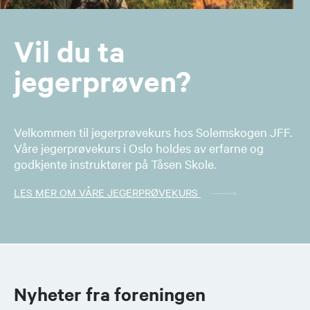
Vil du ta
jegerprøven?
Velkommen til jegerprøvekurs hos Solemskogen JFF.
Våre jegerprøvekurs i Oslo holdes av erfarne og
godkjente instruktører på Tåsen Skole.
LES MER OM VÅRE JEGERPRØVEKURS
Nyheter fra foreningen