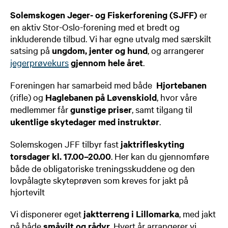
Solemskogen Jeger- og Fiskerforening (SJFF)
er
en aktiv Stor-Oslo-forening med et bredt og
inkluderende tilbud. Vi har egne utvalg med særskilt
satsing på
ungdom, jenter og hund
, og arrangerer
jegerprøvekurs
gjennom hele året
.
Foreningen har samarbeid med både
Hjortebanen
(rifle) og
Haglebanen på Løvenskiold
, hvor våre
medlemmer får
gunstige priser
, samt tilgang til
ukentlige skytedager med instruktør
.
Solemskogen JFF tilbyr fast
jaktrifleskyting
torsdager kl. 17.00–20.00
. Her kan du gjennomføre
både de obligatoriske treningsskuddene og den
lovpålagte skyteprøven som kreves for jakt på
hjortevilt
Vi disponerer eget
jaktterreng i Lillomarka
, med jakt
på både
småvilt og rådyr
. Hvert år arrangerer vi