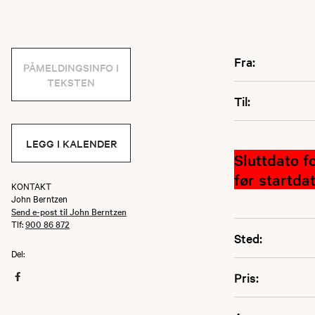
Fra:
PÅMELDINGSINFO I
TEKSTEN
Til:
LEGG I KALENDER
Sluttdato f
før startdat
KONTAKT
John Berntzen
Send e-post til John Berntzen
Tlf:
900 86 872
Sted:
Del:
Pris: