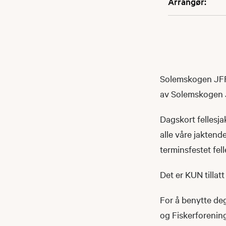
Arrangør:
Solemskogen JFF 
av Solemskogen Je
Dagskort fellesja
alle våre jaktend
terminsfestet fel
Det er KUN tillat
For å benytte de
og Fiskerforening