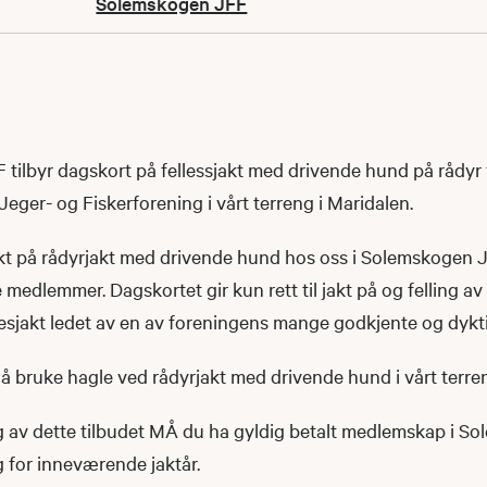
Solemskogen JFF
tilbyr dagskort på fellessjakt med drivende hund på rådy
ger- og Fiskerforening i vårt terreng i Maridalen.
kt på rådyrjakt med drivende hund hos oss i Solemskogen JFF
e medlemmer. Dagskortet gir kun rett til jakt på og felling av
lesjakt ledet av en av foreningens mange godkjente og dykti
t å bruke hagle ved rådyrjakt med drivende hund i vårt terre
g av dette tilbudet MÅ du ha gyldig betalt medlemskap i S
 for inneværende jaktår.