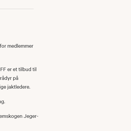
r for medlemmer
 er et tilbud til
 rådyr på
ge jaktledere.
ng.
olemskogen Jeger-