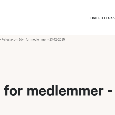
FINN DITT LOK
Fellesjakt - rådyr for medlemmer - 23-12-2025
yr for medlemmer -