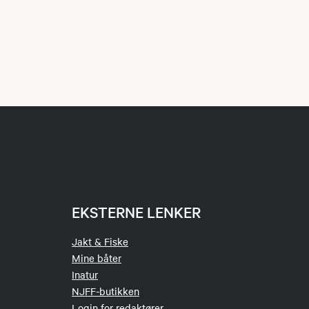
EKSTERNE LENKER
Jakt & Fiske
Mine båter
Inatur
NJFF-butikken
Login for redaktører