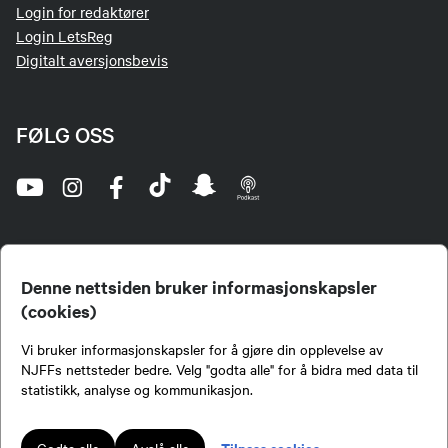
Login for redaktører
Login LetsReg
Digitalt aversjonsbevis
FØLG OSS
Denne nettsiden bruker informasjonskapsler
(cookies)
Norges Jeger- og Fiskerforbund (NJFF) er landets eneste landsdekkende organisasjon for
Vi bruker informasjonskapsler for å gjøre din opplevelse av
jegere og sportsfiskere og et av de viktigste miljøene for formidling av kunnskap om jakt og
fiske i Norge. Vi er en partipolitisk nøytral organisasjon, men har et sterkt jakt-, fiske-, og
NJFFs nettsteder bedre. Velg "godta alle" for å bidra med data til
naturpolitisk engasjement i mange saker.
statistikk, analyse og kommunikasjon.
Norges Jeger- og Fiskerforbund benytter informasjonskapsler på nettsiden.
Lokalforeninger tilsluttet Norges Jeger- og Fiskerforbund har ansvar for innhold de
Tilpass cookies
Godta alle
Avslå alle