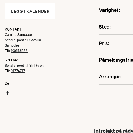
Varighet:
LEGG I KALENDER
Sted:
KONTAKT
Camilla Samodee
Send e-post til Camilla
Pris:
Samodee
Tlf:
90658522
Påmeldingsfris
Siri Fyen
Send e-post til Siri Fyen
Tlf:
91774717
Arrangør:
Del:
Introjakt på råd