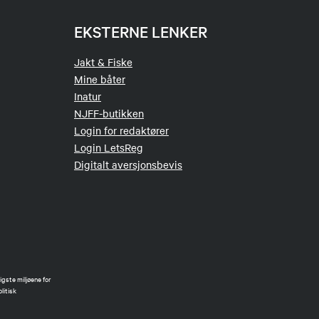
EKSTERNE LENKER
Jakt & Fiske
Mine båter
Inatur
NJFF-butikken
Login for redaktører
Login LetsReg
Digitalt aversjonsbevis
gste miljøene for
litisk