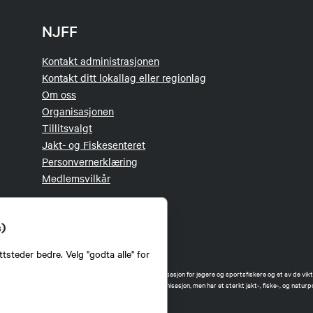
NJFF
Kontakt administrasjonen
Kontakt ditt lokallag eller regionlag
Om oss
Organisasjonen
Tillitsvalgt
Jakt- og Fiskesenteret
Personvernerklæring
Medlemsvilkår
s)
tsteder bedre. Velg "godta alle" for
orbund (NJFF) er landets eneste landsdekkende organisasjon for jegere og sportsfiskere og et av de vikti
 jakt og fiske i Norge. Vi er en partipolitisk nøytral organisasjon, men har et sterkt jakt-, fiske-, og naturpo
ker.