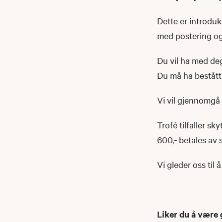
Dette er introduks
med postering og
Du vil ha med deg
Du må ha bestått
Vi vil gjennomgå
Trofé tilfaller s
600,- betales av 
Vi gleder oss til
Liker du å være 