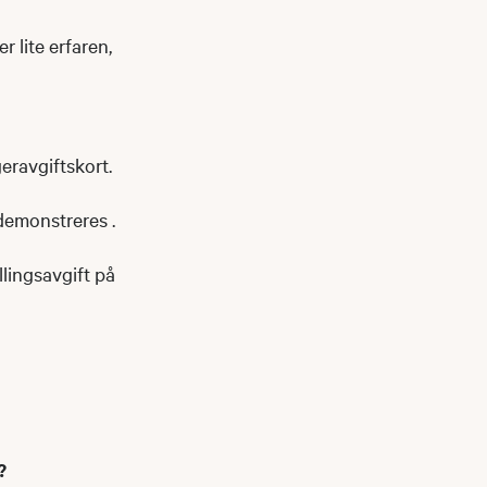
r lite erfaren,
eravgiftskort.
 demonstreres .
llingsavgift på
?