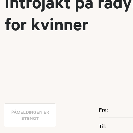
Introjakt på råd
for kvinner
Fra:
PÅMELDINGEN ER
STENGT
Til: