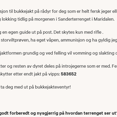
jon til bukkejakt på rådyr for deg som er helt fersk jeger elle
 lokking tidlig på morgenen i Sanderterrenget i Maridalen.
 en egen guide ut på post. Det skytes kun med rifle .
 storviltprøven, ha eget våpen, ammunisjon og ha gyldig jeg
 jaktformen grundig og ved felling vil vomming og slakting
kytter og resten av dyret deles på introjegerne som er med. Fe
skytter etter endt jakt på vipps:
583652
 å ta deg med ut på bukkejakteventyr!
godt forberedt og nysgjerrig på hvordan terrenget ser ut