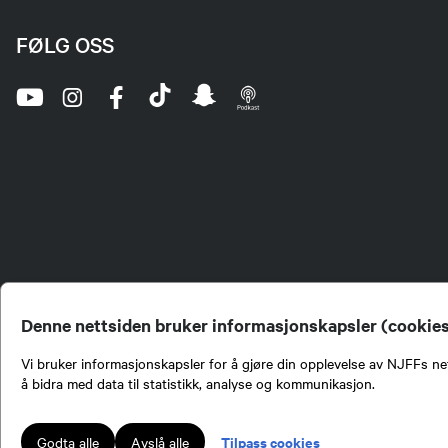
FØLG OSS
Denne nettsiden bruker informasjonskapsler (cookie
Vi bruker informasjonskapsler for å gjøre din opplevelse av NJFFs net
å bidra med data til statistikk, analyse og kommunikasjon.
Norges Jeger- og Fiskerf
formidling av kunnskap om
engasjement i mange sa
Tilpass cookies
Godta alle
Avslå alle