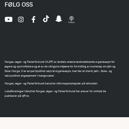
FØLG OSS
Norges Jeger- og Fiskerforbund (NJFF) er landets eneste landsdekkende organisasjon for
jegere og sportsfiskere og et av de viktigste miljøene for formidling av kunnskap om jakt og
fiske i Norge. Vi er en partipolitisk nøytral organisasjon, men har et sterkt jakt-, fiske-, og
naturpolitisk engasjement i mange saker.
Norges Jeger- og Fiskerforbund benytter informasjonskapsler på nettsiden.
Lokalforeninger tilsluttet Norges Jeger- og Fiskerforbund har ansvar for innhold de
publiserer på njff.no.