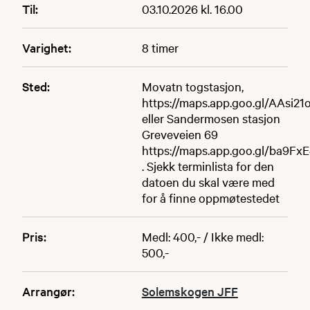
Til:
03.10.2026 kl. 16.00
Varighet:
8 timer
Sted:
Movatn togstasjon,
https://maps.app.goo.gl/AAsi2
eller Sandermosen stasjon
Greveveien 69
https://maps.app.goo.gl/ba9
. Sjekk terminlista for den
datoen du skal være med
for å finne oppmøtestedet
Pris:
Medl: 400,- / Ikke medl:
500,-
Arrangør:
Solemskogen JFF