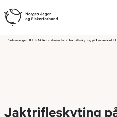
Solemskogen JFF
Aktivitetskalender
Jaktrifleskyting på Løvenskiold, 
Jaktrifleskyting p