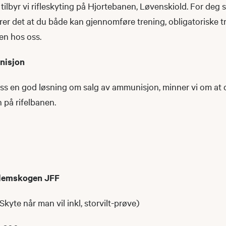
ilbyr vi rifleskyting på Hjortebanen, Løvenskiold. For deg 
ærer det at du både kan gjennomføre trening, obligatoriske 
en hos oss.
nisjon
plass en god løsning om salg av ammunisjon, minner vi om a
 på rifelbanen.
lemskogen JFF
Skyte når man vil inkl, storvilt-prøve)