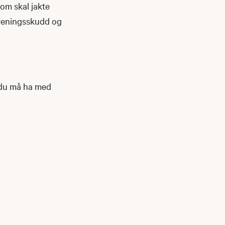
som skal jakte
treningsskudd og
t du må ha med