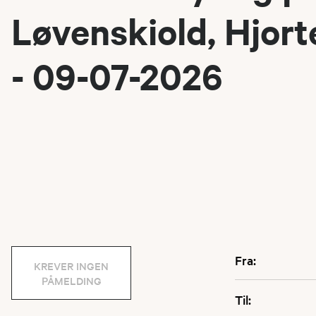
Løvenskiold, Hjor
- 09-07-2026
Fra:
KREVER INGEN
PÅMELDING
Til: