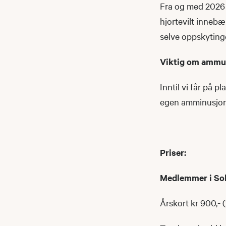
Fra og med 2026 t
hjortevilt inneb
selve oppskyting
Viktig om ammu
Inntil vi får på 
egen amminusjon
Priser:
Medlemmer i So
Årskort kr 900,- (