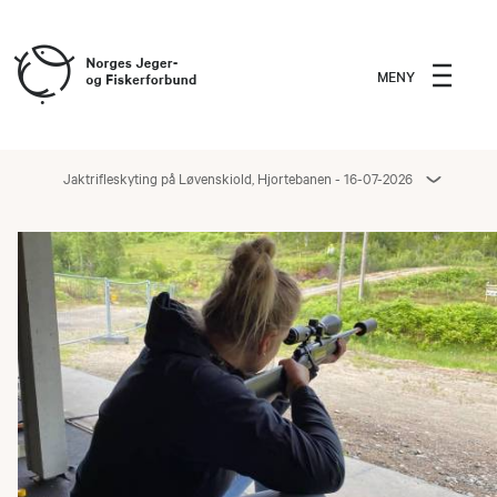
MENY
Jaktrifleskyting på Løvenskiold, Hjortebanen - 16-07-2026