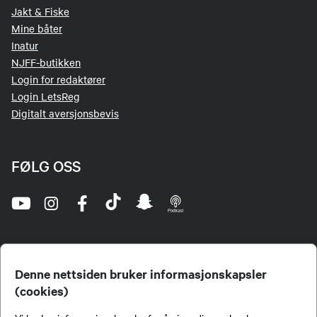
Jakt & Fiske
Mine båter
Inatur
NJFF-butikken
Login for redaktører
Login LetsReg
Digitalt aversjonsbevis
FØLG OSS
Denne nettsiden bruker informasjonskapsler
(cookies)
Norges Jeger- og Fiskerforbund (NJFF) er landets eneste landsdekkende organisasjon for