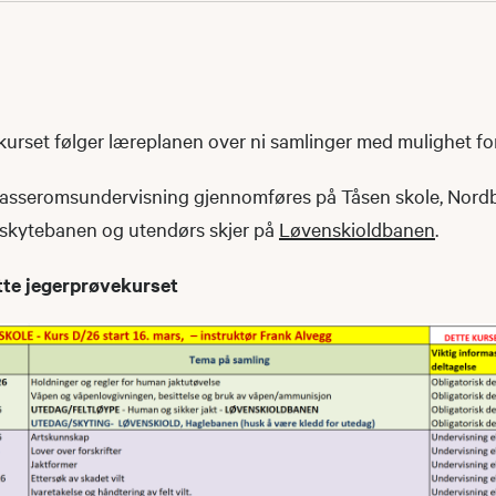
kurset følger læreplanen over ni samlinger med mulighet fo
asseromsundervisning gjennomføres på Tåsen skole, Nordb
 skytebanen og utendørs skjer på
Løvenskioldbanen
.
tte jegerprøvekurset