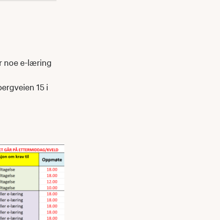
r noe e-læring
ergveien 15 i