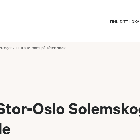
FINN DITT LOK
kogen JFF fra 16. mars på Tåsen skole
tor-Oslo Solemskog
le