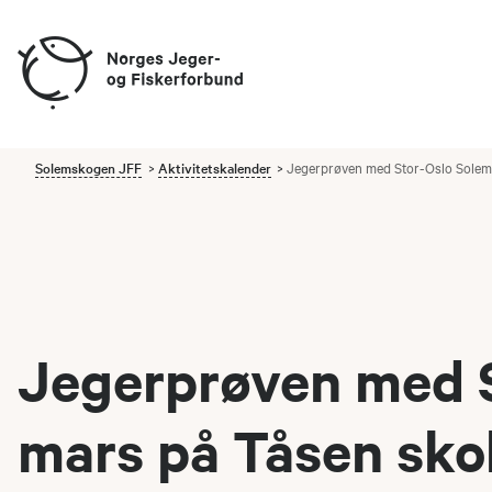
Solemskogen JFF
Aktivitetskalender
Jegerprøven med Stor-Oslo Solems
Jegerprøven med S
mars på Tåsen sko