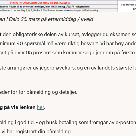
n i Oslo 26. mars på ettermiddag / kveld
rt den obligatoriske delen av kurset, avlegger du eksamen 
nimum 40 spørsmål må være riktig besvart. Vi har høy andel
igget på over 95 prosent som kommer seg gjennom på første 
ste arrangører av jegerprøvekurs, og en av landets største l
denfor for påmelding og detaljer.
g på via lenken
her
.
lding i god tid, - og husk betaling som fremgår av e-posten
 vi har registrert din påmelding.