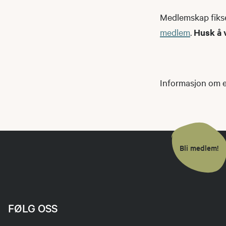
Medlemskap fikse
medlem
.
Husk å 
Informasjon om ek
Bli medlem!
FØLG OSS