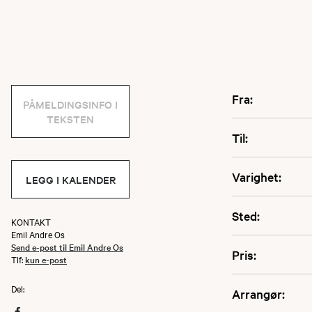
Fra:
PÅMELDINGSINFO I
TEKSTEN
Til:
Varighet:
LEGG I KALENDER
Sted:
KONTAKT
Emil Andre Os
Send e-post til Emil Andre Os
Pris:
Tlf:
kun e-post
Del:
Arrangør: