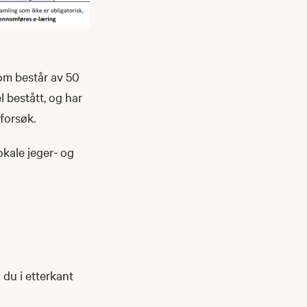
som består av 50
 bestått, og har
forsøk.
okale jeger- og
 du i etterkant