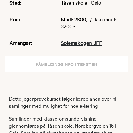
Sted:
Tåsen skole i Oslo
Pris:
Medl: 2800,- / Ikke medl:
3200,-
Arrangør:
Solemskogen JFF
PÅMELDINGSINFO I TEKSTEN
Dette jegerprøvekurset følger læreplanen over ni
samlinger med mulighet for noe e-læring
Samlinger med klasseromsundervisning
gjennomføres på Tåsen skole, Nordbergveien 15 i
Oslo. Samling på skytebanen og utendørs skjer