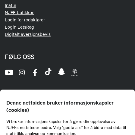
Inatur
NJFF-butikken
Login for redaktører
Login LetsReg
Digitalt aversjonsbevis
FØLG OSS
Denne nettsiden bruker informasjonskapsler
(cookies)
Norges Jeger- og Fiskerforbund (NJFF) er landets eneste landsdekkende organisasjon for
Vi bruker informasjonskapsler for å gjøre din opplevelse av
jegere og sportsfiskere og et av de viktigste miljøene for formidling av kunnskap om jakt og
fiske i Norge. Vi er en partipolitisk nøytral organisasjon, men har et sterkt jakt-, fiske-, og
NJFFs nettsteder bedre. Velg "godta alle" for å bidra med data til
naturpolitisk engasjement i mange saker.
statistikk, analyse og kommunikasjon.