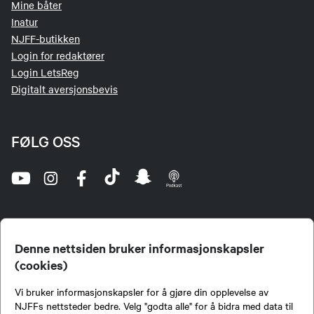
Mine båter
Inatur
NJFF-butikken
Login for redaktører
Login LetsReg
Digitalt aversjonsbevis
FØLG OSS
Denne nettsiden bruker informasjonskapsler
(cookies)
Norges Jeger- og Fiskerforbund (NJFF) er landets eneste landsdekkende organisasjon for
Vi bruker informasjonskapsler for å gjøre din opplevelse av
jegere og sportsfiskere og et av de viktigste miljøene for formidling av kunnskap om jakt og
fiske i Norge. Vi er en partipolitisk nøytral organisasjon, men har et sterkt jakt-, fiske-, og
NJFFs nettsteder bedre. Velg "godta alle" for å bidra med data til