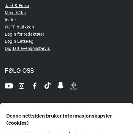
Jakt & Fiske
Mine båter
Inatur
NJFF-butikken
Login for redaktører
Login LetsReg
Digitalt aversjonsbevis
FØLG OSS
Denne nettsiden bruker informasjonskapsler
(cookies)
Norges Jeger- og Fiskerforbund (NJFF) er landets eneste landsdekkende organisasjon for