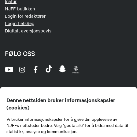
Inatur
NJFF-butikken
Login for redaktører
Login LetsReg
Digitalt aversjonsbevis
FØLG OSS
Denne nettsiden bruker informasjonskapsler
(cookies)
Norges Jeger- og Fiskerforbund (NJFF) er landets eneste landsdekkende organisasjon for
Vi bruker informasjonskapsler for å gjøre din opplevelse av
jegere og sportsfiskere og et av de viktigste miljøene for formidling av kunnskap om jakt og
fiske i Norge. Vi er en partipolitisk nøytral organisasjon, men har et sterkt jakt-, fiske-, og
NJFFs nettsteder bedre. Velg "godta alle" for å bidra med data til
naturpolitisk engasjement i mange saker.
statistikk, analyse og kommunikasjon.