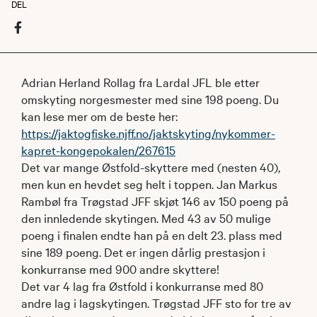
DEL
Adrian Herland Rollag fra Lardal JFL ble etter
omskyting norgesmester med sine 198 poeng. Du
kan lese mer om de beste her:
https://jaktogfiske.njff.no/jaktskyting/nykommer-
kapret-kongepokalen/267615
Det var mange Østfold-skyttere med (nesten 40),
men kun en hevdet seg helt i toppen. Jan Markus
Rambøl fra Trøgstad JFF skjøt 146 av 150 poeng på
den innledende skytingen. Med 43 av 50 mulige
poeng i finalen endte han på en delt 23. plass med
sine 189 poeng. Det er ingen dårlig prestasjon i
konkurranse med 900 andre skyttere!
Det var 4 lag fra Østfold i konkurranse med 80
andre lag i lagskytingen. Trøgstad JFF sto for tre av