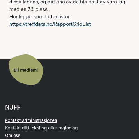
disse lagene, og det ene av de ble best av våre lag
med en 28. plass.
Her ligger komplette lister:
https://treffdata.no/RapportGridList
Bli medlem!
NJFF
Kontakt administrasjonen
Kontakt ditt lokallag eller regionlag
Om oss