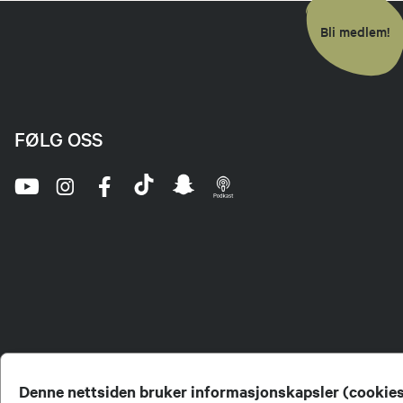
Bli medlem!
FØLG OSS
Denne nettsiden bruker informasjonskapsler (cookie