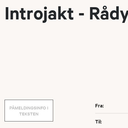
Introjakt - Råd
Fra:
PÅMELDINGSINFO I
TEKSTEN
Til: