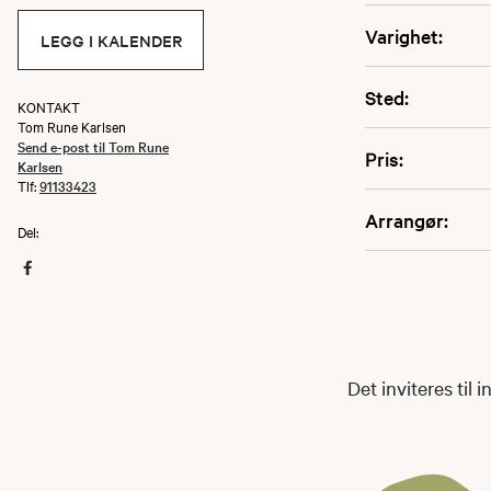
Varighet:
LEGG I KALENDER
Sted:
KONTAKT
Tom Rune Karlsen
Send e-post til Tom Rune
Pris:
Karlsen
Tlf:
91133423
Arrangør:
Del:
Det inviteres til