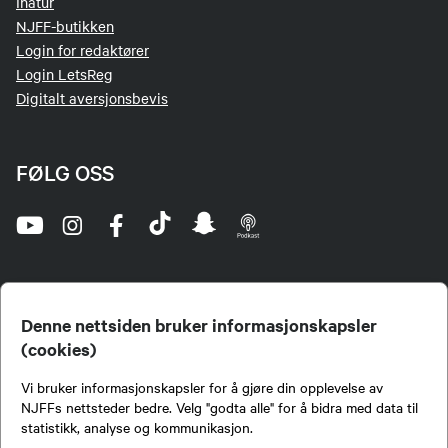
Inatur
NJFF-butikken
Login for redaktører
Login LetsReg
Digitalt aversjonsbevis
FØLG OSS
Denne nettsiden bruker informasjonskapsler
(cookies)
Norges Jeger- og Fiskerforbund (NJFF) er landets eneste landsdekkende organisasjon for
Vi bruker informasjonskapsler for å gjøre din opplevelse av
jegere og sportsfiskere og et av de viktigste miljøene for formidling av kunnskap om jakt og
fiske i Norge. Vi er en partipolitisk nøytral organisasjon, men har et sterkt jakt-, fiske-, og
NJFFs nettsteder bedre. Velg "godta alle" for å bidra med data til
naturpolitisk engasjement i mange saker.
statistikk, analyse og kommunikasjon.
Norges Jeger- og Fiskerforbund benytter informasjonskapsler på nettsiden.