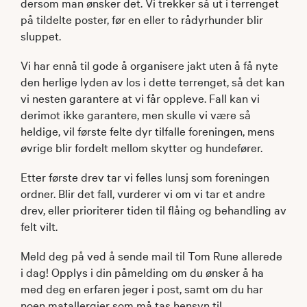
dersom man ønsker det. Vi trekker så ut i terrenget
på tildelte poster, før en eller to rådyrhunder blir
sluppet.
Vi har ennå til gode å organisere jakt uten å få nyte
den herlige lyden av los i dette terrenget, så det kan
vi nesten garantere at vi får oppleve. Fall kan vi
derimot ikke garantere, men skulle vi være så
heldige, vil første felte dyr tilfalle foreningen, mens
øvrige blir fordelt mellom skytter og hundefører.
Etter første drev tar vi felles lunsj som foreningen
ordner. Blir det fall, vurderer vi om vi tar et andre
drev, eller prioriterer tiden til flåing og behandling av
felt vilt.
Meld deg på ved å sende mail til Tom Rune allerede
i dag! Opplys i din påmelding om du ønsker å ha
med deg en erfaren jeger i post, samt om du har
noen matallergier som må tas hensyn til.