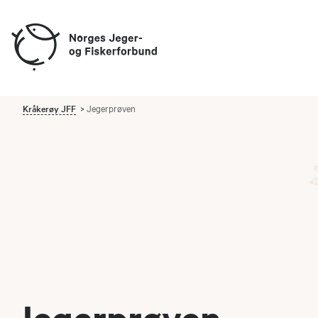
Kråkerøy JFF
Jegerprøven
Jegerprøven