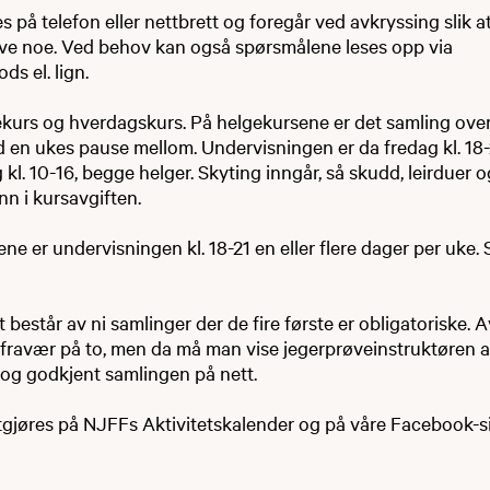
på telefon eller nettbrett og foregår ved avkryssing slik 
ive noe. Ved behov kan også spørsmålene leses opp via
ds el. lign.
ekurs og hverdagskurs. På helgekursene er det samling over
d en ukes pause mellom. Undervisningen er da fredag kl. 18
kl. 10-16, begge helger. Skyting inngår, så skudd, leirduer o
nn i kursavgiften.
e er undervisningen kl. 18-21 en eller flere dager per uke. 
består av ni samlinger der de fire første er obligatoriske. 
 fravær på to, men da må man vise jegerprøveinstruktøren 
og godkjent samlingen på nett.
tgjøres på NJFFs Aktivitetskalender og på våre Facebook-s