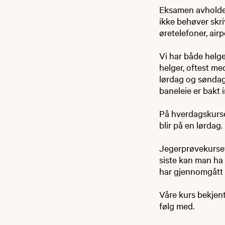
Eksamen avholdes 
ikke behøver skr
øretelefoner, airpo
Vi har både helg
helger, oftest me
lørdag og søndag 
baneleie er bakt i
På hverdagskursen
blir på en lørdag.
Jegerprøvekurset 
siste kan man ha
har gjennomgått 
Våre kurs bekjen
følg med.