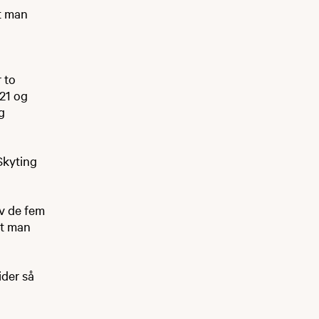
at man
 to
-21 og
g
Skyting
Av de fem
at man
ider så