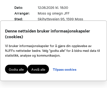
Dato:
12.08.2026 kl. 18.00
Arrangør:
Moss og omegn JFF
Sted:
Skihytteveien 95, 1599 Moss
Denne nettsiden bruker informasjonskapsler
(cookies)
SE FLERE
Vi bruker informasjonskapsler for å gjøre din opplevelse av
NJFFs nettsteder bedre. Velg "godta alle" for å bidra med data til
statistikk, analyse og kommunikasjon.
Viser
1
-
5
av
192
Tilpass cookies
Godta alle
Avslå alle
Kontakt oss