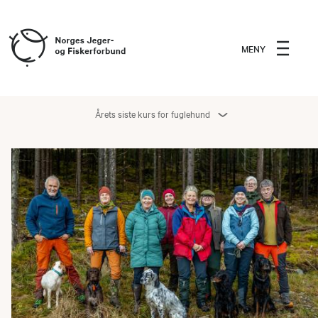
MENY
Årets siste kurs for fuglehund