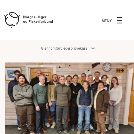
MENY
Gjennomført jegerprøvekurs