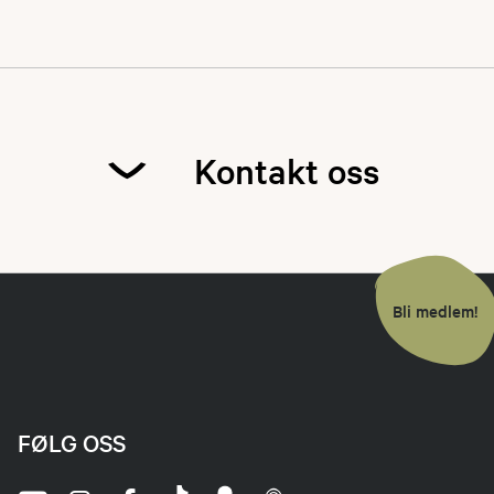
Kontakt oss
Bjørn Ein
Bli medlem!
Leder
92891083
Send epost
FØLG OSS