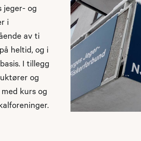
s jeger- og
r i
ående av ti
å heltid, og i
sis. I tillegg
ruktører og
s med kurs og
alforeninger.