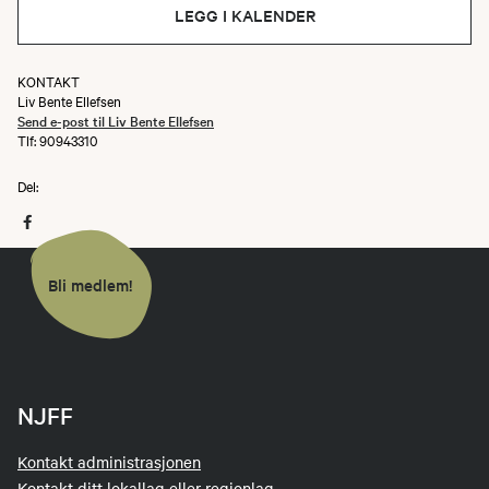
LEGG I KALENDER
KONTAKT
Liv Bente Ellefsen
Send e-post til Liv Bente Ellefsen
Tlf: 90943310
Del:
Bli medlem!
NJFF
Kontakt administrasjonen
Kontakt ditt lokallag eller regionlag