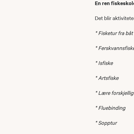
En ren fiskeskole
Det blir aktivitet
* Fisketur fra båt
* Ferskvannsfiske
* Isfiske
* Artsfiske
* Lære forskjellig
* Fluebinding
* Sopptur