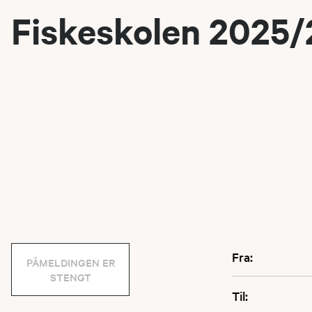
Fiskeskolen 2025/
Fra:
PÅMELDINGEN ER
STENGT
Til: