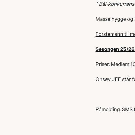
* Bål-konkurrans
Masse hygge og s
Førstemann til mø
Sesongen 25/26 a
Priser: Medlem 1
Onsøy JFF står for
Påmelding: SMS t