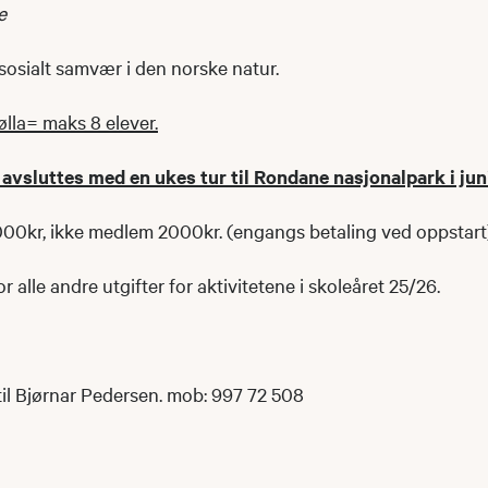
e
osialt samvær i den norske natur.
lla= maks 8 elever.
vsluttes med en ukes tur til Rondane nasjonalpark i jun
000kr, ikke medlem 2000kr. (engangs betaling ved oppstart
 alle andre utgifter for aktivitetene i skoleåret 25/26.
il Bjørnar Pedersen. mob: 997 72 508