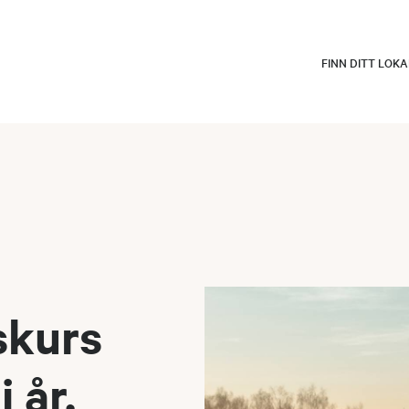
FINN DITT LOK
skurs
 år.