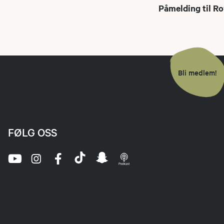
Påmelding til R
Bli medlem!
FØLG OSS