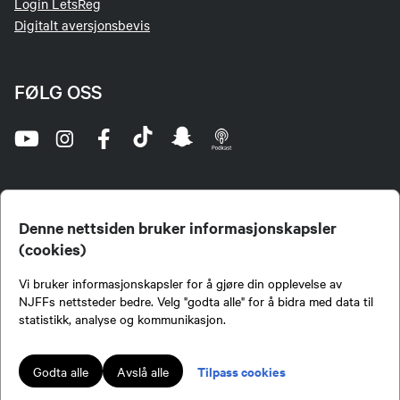
Login LetsReg
Digitalt aversjonsbevis
FØLG OSS
Denne nettsiden bruker informasjonskapsler
(cookies)
Norges Jeger- og Fiskerforbund (NJFF) er landets eneste landsdekkende organisasjon for
Vi bruker informasjonskapsler for å gjøre din opplevelse av
jegere og sportsfiskere og et av de viktigste miljøene for formidling av kunnskap om jakt og
fiske i Norge. Vi er en partipolitisk nøytral organisasjon, men har et sterkt jakt-, fiske-, og
NJFFs nettsteder bedre. Velg "godta alle" for å bidra med data til
naturpolitisk engasjement i mange saker.
statistikk, analyse og kommunikasjon.
Norges Jeger- og Fiskerforbund benytter informasjonskapsler på nettsiden.
Lokalforeninger tilsluttet Norges Jeger- og Fiskerforbund har ansvar for innhold de
Tilpass cookies
Godta alle
Avslå alle
publiserer på njff.no.