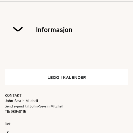
Informasjon
Hele Norge spiser ute!
Vi inviterer deg til å bli med på et måltid i det fri
– en landsdekkende aktivitet der målet er å få
LEGG I KALENDER
flest mulig ut for å nyte mat i den vakre, norske
naturen.
KONTAKT
John-Sevrin Mitchell
Send e-post til John-Sevrin Mitchell
Tlf: 98648115
Del: