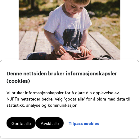
Denne nettsiden bruker informasjonskapsler
(cookies)
Fiskesommer 2026
Vi bruker informasjonskapsler for å gjøre din opplevelse av
NJFFs nettsteder bedre. Velg "godta alle" for å bidra med data til
statistikk, analyse og kommunikasjon.
Dato:
16.08.2026 kl. 12.00
Arrangør:
Haugesund og Omegn Jeger- og
Tilpass cookies
Fiskerforening
Godta alle
Avslå alle
Sted:
Bukkøy/Lindøy, Karmøy kommune