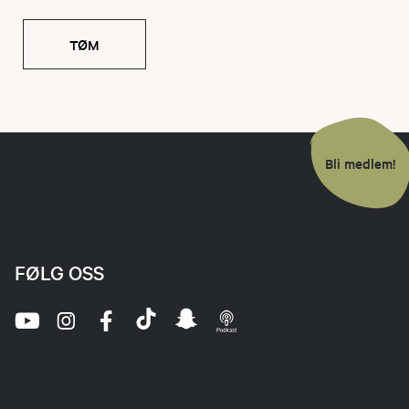
TØM
Bli medlem!
FØLG OSS