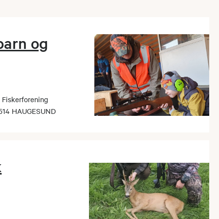
 barn og
Fiskerforening
 5514 HAUGESUND
k