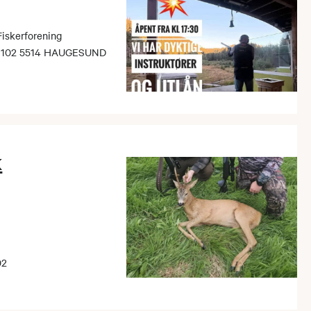
iskerforening
en 102 5514 HAUGESUND
k
02