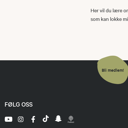
Her vil du lære om
som kan lokke m
Bli medlem!
FØLG OSS