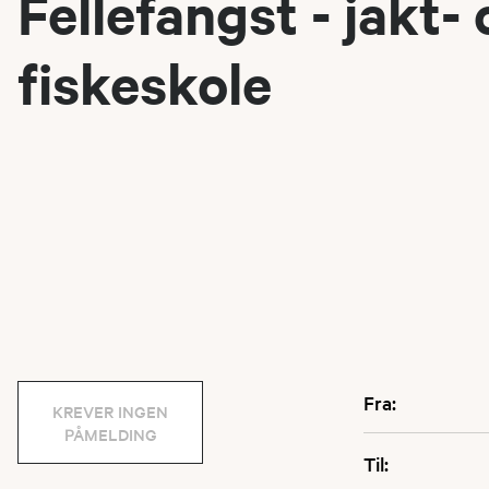
Fellefangst - jakt-
fiskeskole
Fra:
KREVER INGEN
PÅMELDING
Til: