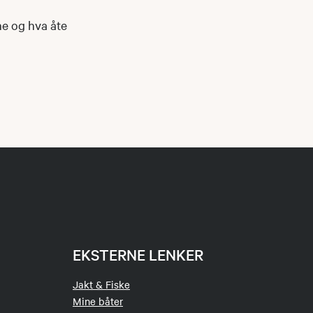
ene og hva åte
EKSTERNE LENKER
Jakt & Fiske
Mine båter