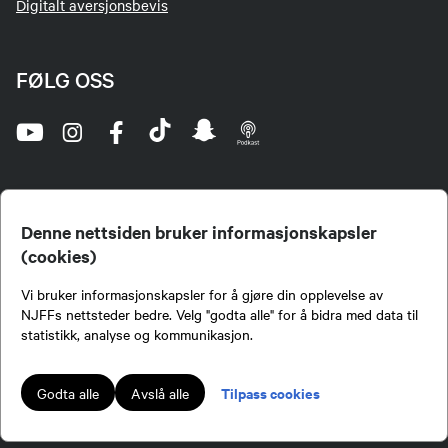
Digitalt aversjonsbevis
FØLG OSS
Denne nettsiden bruker informasjonskapsler
(cookies)
Norges Jeger- og Fiskerforbund (NJFF) er landets eneste landsdekkende organisasjon for
Vi bruker informasjonskapsler for å gjøre din opplevelse av
jegere og sportsfiskere og et av de viktigste miljøene for formidling av kunnskap om jakt og
fiske i Norge. Vi er en partipolitisk nøytral organisasjon, men har et sterkt jakt-, fiske-, og
NJFFs nettsteder bedre. Velg "godta alle" for å bidra med data til
naturpolitisk engasjement i mange saker.
statistikk, analyse og kommunikasjon.
Norges Jeger- og Fiskerforbund benytter informasjonskapsler på nettsiden.
Lokalforeninger tilsluttet Norges Jeger- og Fiskerforbund har ansvar for innhold de
Tilpass cookies
Godta alle
Avslå alle
publiserer på njff.no.