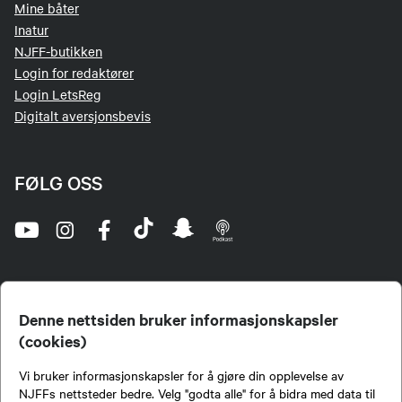
Mine båter
Inatur
NJFF-butikken
Login for redaktører
Login LetsReg
Digitalt aversjonsbevis
FØLG OSS
Denne nettsiden bruker informasjonskapsler
(cookies)
Norges Jeger- og Fiskerforbund (NJFF) er landets eneste landsdekkende organisasjon for
Vi bruker informasjonskapsler for å gjøre din opplevelse av
jegere og sportsfiskere og et av de viktigste miljøene for formidling av kunnskap om jakt og
fiske i Norge. Vi er en partipolitisk nøytral organisasjon, men har et sterkt jakt-, fiske-, og
NJFFs nettsteder bedre. Velg "godta alle" for å bidra med data til