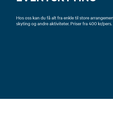
Hos oss kan du få alt fra enkle til store arrangemen
Websit
skyting og andre aktiviteter. Priser fra 400 kr/pers
Rules for recreati
and lakes in Norw
for-recreational-f
Licence for anadr
​Maps:
Stavanger: www.st
Sandnes: www.sand