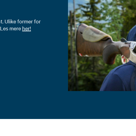
t. Ulike former for
es:
. Les mere
her!
onal fishing in rivers and lakes. The most important rules for 
ay: www.environmentagency.no/areas-of-activity/hunting-a
ishing-in-rivers-and-lakes/ or fishspot.no/en/fishing-rules-
ome fish: www.fiskeravgift.miljodirektoratet.no/
avanger.kommune.no/kultur-og-fritid/tur-og-natur/fiske/
nes.kommune.no/kultur-fritid/friluftsliv/aktivitet-i-friluf