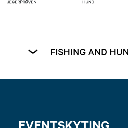
JEGERPRØVEN
HUND
FISHING AND HU
Fishing and Hunt
Fishing in Norway
Intro to hunting, 
EVENTSKYTING