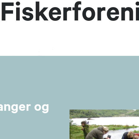
 Fiskerforen
anger og