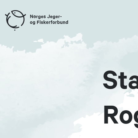
St
Ro