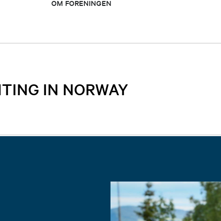
OM FORENINGEN
NTING IN NORWAY
ing in Norway
, Rogaland, Sandnes and Stavanger.
fishing and shooting