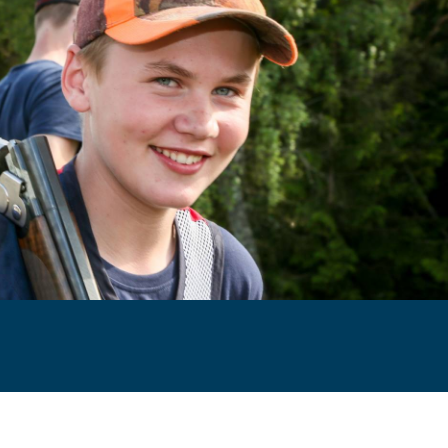
fishing in rivers
nd-fishing/rules-
in-norway/
t/#heading-h2-6