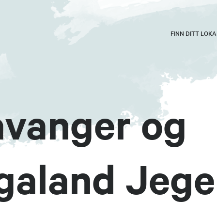
FINN DITT LOK
avanger og
galand Jege